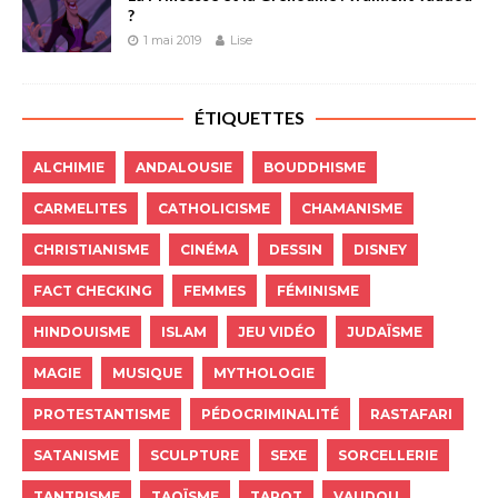
?
1 mai 2019
Lise
ÉTIQUETTES
ALCHIMIE
ANDALOUSIE
BOUDDHISME
CARMELITES
CATHOLICISME
CHAMANISME
CHRISTIANISME
CINÉMA
DESSIN
DISNEY
FACT CHECKING
FEMMES
FÉMINISME
HINDOUISME
ISLAM
JEU VIDÉO
JUDAÏSME
MAGIE
MUSIQUE
MYTHOLOGIE
PROTESTANTISME
PÉDOCRIMINALITÉ
RASTAFARI
SATANISME
SCULPTURE
SEXE
SORCELLERIE
TANTRISME
TAOÏSME
TAROT
VAUDOU